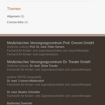
Themen
Allgemein
(8)
Corona-Infos
(4)
Medizinisches Versorgungszentrum Prof. Greven GmbH
Ärztliche Leitung:
Prof. Dr. med. Peter Greven
Facharzt für Kinder- und Jugendpsychiatrie und -psychotherapie
Facharzt für Kinder- und Jugendmedizin
Medizinisches Versorgungszentrum Dr. Treuter GmbH
Ärztliche Leitung:
Dr. med. Silvia Treuter
Fachärztin für Kinder- und Jugendpsychiatrie und -psychotherapie
weitere ÄRZTE (angestellt)
Dr. med. Corinna Middendorf
Fachärztin für Kinder- und Jugendpsychiatrie und -psychotherapie
Dr. med. Beatrix Schindler
Fachärztin für Kinder- und Jugendpsychiatrie und -psychotherapie
Bartlomiej Sowinski