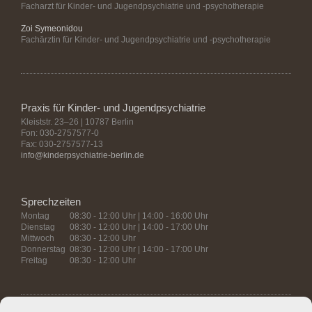
Facharzt für Kinder- und Jugendpsychiatrie und -psychotherapie
Zoi Symeonidou
Fachärztin für Kinder- und Jugendpsychiatrie und -psychotherapie
Praxis für Kinder- und Jugendpsychiatrie
Kleiststr. 23–26 | 10787 Berlin
Fon: 030-2757577-0
Fax: 030-2757577-13
info@kinderpsychiatrie-berlin.de
Sprechzeiten
Montag
08:30 - 12:00 Uhr | 14:00 - 16:00 Uhr
Dienstag
08:30 - 12:00 Uhr | 14:00 - 17:00 Uhr
Mittwoch
08:30 - 12:00 Uhr
Donnerstag
08:30 - 12:00 Uhr | 14:00 - 17:00 Uhr
Freitag
08:30 - 12:00 Uhr